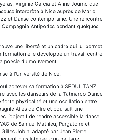
ayeras, Virginie Garcia et Anne Journo que
nseuse interprète à Nice auprès de Marie
Jazz et Danse contemporaine. Une rencontre
de la Compagnie Antipodes pendant quelques
trouve une liberté et un cadre qui lui permet
sa formation elle développe un travail centré
 la poésie du mouvement.
se à l’Université de Nice.
 Séoul achever sa formation à SEOUL TANZ
ore avec les danseurs de la Tatmaroo Dance
forte physicalité et une oscillation entre
mpagnie Ailes de Cire et poursuit une
 l’objectif de rendre accessible la danse
SWAG de Samuel Mathieu, Purgatoire et
 Gilles Jobin, adapté par Jean Pierre
gement plus intense, d’un partage